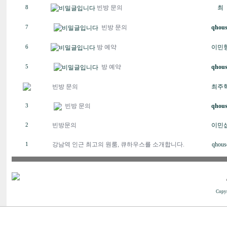
빈방 문의
최
8
빈방 문의
qhous
7
방 예약
이민
6
방 예약
qhous
5
빈방 문의
최주
빈방 문의
qhous
3
빈방문의
이민
2
강남역 인근 최고의 원룸, 큐하우스를 소개합니다.
qhous
1
Copyr