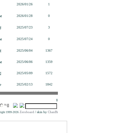
2026/01/26
1
e
2026/01/28
0
형
2025/07/23
3
e
2025/07/24
0
혁
2025/06/04
1367
e
2025/06/06
1359
섭
2025/05/09
1572
e
2025/02/13
1842
1
Zeroboard
/ skin by
ChanBi
ight 1999-2026